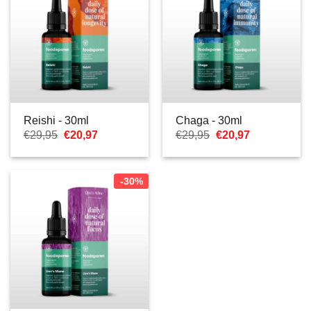
Reishi - 30ml
Chaga - 30ml
Il
Il
Il
Il
€
29,95
€
20,97
€
29,95
€
20,97
prezzo
prezzo
prezzo
prezzo
originale
attuale
originale
attuale
era:
è:
era:
è:
€29,95.
€20,97.
€29,95.
€20,97.
-30%