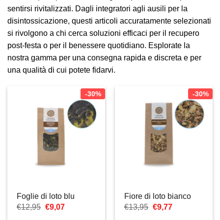
sentirsi rivitalizzati. Dagli integratori agli ausili per la
disintossicazione, questi articoli accuratamente selezionati
si rivolgono a chi cerca soluzioni efficaci per il recupero
post-festa o per il benessere quotidiano. Esplorate la
nostra gamma per una consegna rapida e discreta e per
una qualità di cui potete fidarvi.
-30%
-30%
Foglie di loto blu
Fiore di loto bianco
Il
Il
Il
Il
€
12,95
€
9,07
€
13,95
€
9,77
prezzo
prezzo
prezzo
prezzo