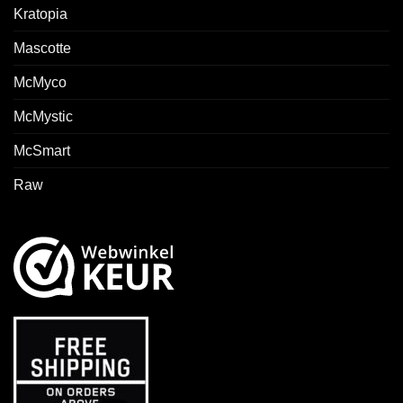
Kratopia
Mascotte
McMyco
McMystic
McSmart
Raw