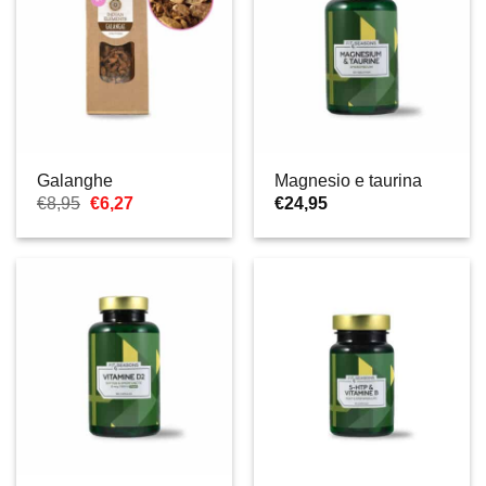
Galanghe
Magnesio e taurina
Il
Il
€
8,95
€
6,27
€
24,95
prezzo
prezzo
originale
attuale
era:
è:
€8,95.
€6,27.