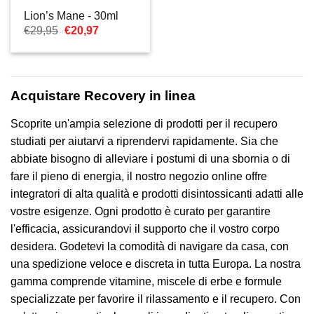
Lion’s Mane - 30ml
Il
Il
€
29,95
€
20,97
prezzo
prezzo
originale
attuale
era:
è:
€29,95.
€20,97.
Acquistare Recovery in linea
Scoprite un'ampia selezione di prodotti per il recupero
studiati per aiutarvi a riprendervi rapidamente. Sia che
abbiate bisogno di alleviare i postumi di una sbornia o di
fare il pieno di energia, il nostro negozio online offre
integratori di alta qualità e prodotti disintossicanti adatti alle
vostre esigenze. Ogni prodotto è curato per garantire
l'efficacia, assicurandovi il supporto che il vostro corpo
desidera. Godetevi la comodità di navigare da casa, con
una spedizione veloce e discreta in tutta Europa. La nostra
gamma comprende vitamine, miscele di erbe e formule
specializzate per favorire il rilassamento e il recupero. Con