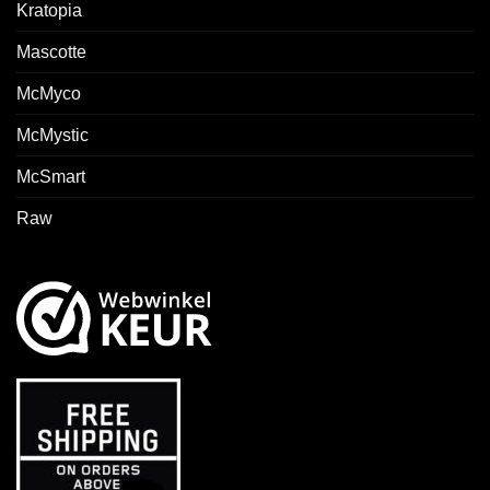
Kratopia
Mascotte
McMyco
McMystic
McSmart
Raw