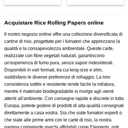
di
di
prezzo:
prezzo:
da
da
€0,75
€0,85
a
a
Acquistare Rice Rolling Papers online
€27,95
€29,95
Il nostro negozio online offre una collezione diversificata di
cartine di riso, progettate per i fumatori che apprezzano la
qualità e la consapevolezza ambientale. Queste carte,
realizzate con fibre vegetali naturali, garantiscono
un'esperienza di fumo pura, senza sapori indesiderati.
Disponibili in vari formati, tra cui king-size e slim,
soddisfano le diverse preferenze di rollaggio. La loro
consistenza sottile e resistente rende facile la rollatura,
mentre il materiale biodegradabile si rivolge agli utenti
attenti all'ambiente. Con consegne rapide e discrete in tutta
Europa, potrete godere di prodotti di alta qualità consegnati
direttamente a casa vostra. Sia che siate fumatori esperti o
che siate alle prime armi con le carte di riso, la nostra
gamma comprende marchi affidabili come Elements, noti