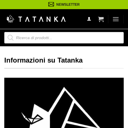
Salta
NEWSLETTER
ai
contenuti
Ricerca
prodotti
Informazioni su Tatanka