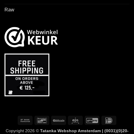
Raw
Bonifico
Bancontact
BitCoin
Eps
GiroPay
IDeal
bancario
Copyright 2026 ©
Tatanka Webshop Amsterdam | (0031)(0)20-