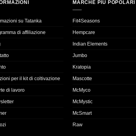
FORMAZIONI
MARCHE PIÙ POPOLARI
rmazioni su Tatanka
Fit4Seasons
ramma di affiliazione
Hempcare
g
Indian Elements
atto
Jumbo
nto
Kratopia
zioni per il kit di coltivazione
Mascotte
rte di lavoro
McMyco
letter
McMystic
ner
McSmart
ozi
Raw