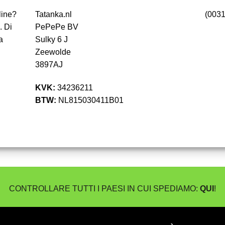
line?
Tatanka.nl
(0031
. Di
PePePe BV
a
Sulky 6 J
Zeewolde
3897AJ
KVK:
34236211
BTW:
NL815030411B01
CONTROLLARE TUTTI I PAESI IN CUI SPEDIAMO:
QUI
!