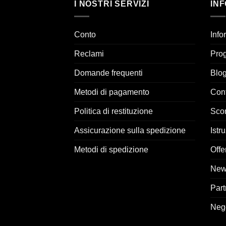
I NOSTRI SERVIZI
IN
Conto
Info
Reclami
Prog
Domande frequenti
Blo
Metodi di pagamento
Cont
Politica di restituzione
Sco
Assicurazione sulla spedizione
Istru
Metodi di spedizione
Offe
News
Part
Neg