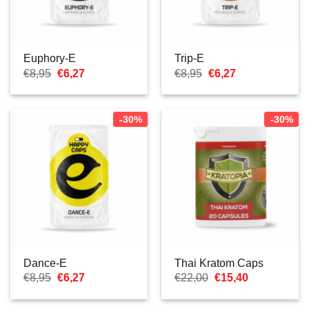
Euphory-E
Trip-E
Il
Il
Il
Il
€
8,95
€
6,27
€
8,95
€
6,27
prezzo
prezzo
prezzo
prezzo
originale
attuale
originale
attuale
era:
è:
era:
è:
€8,95.
€6,27.
€8,95.
€6,27.
-30%
-30%
Dance-E
Thai Kratom Caps
Il
Il
Il
Il
€
8,95
€
6,27
€
22,00
€
15,40
prezzo
prezzo
prezzo
prezzo
originale
attuale
originale
attuale