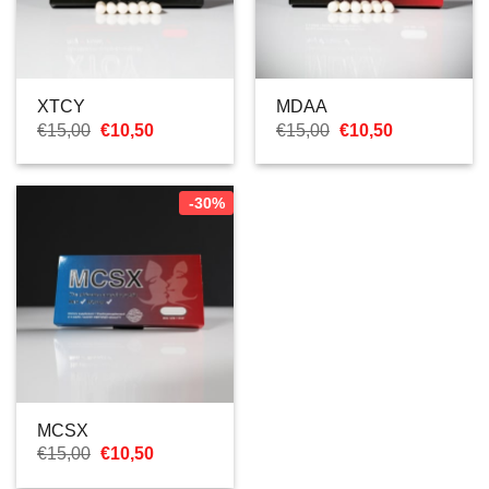
XTCY
MDAA
Il
Il
Il
Il
€
15,00
€
10,50
€
15,00
€
10,50
prezzo
prezzo
prezzo
prezzo
originale
attuale
originale
attuale
era:
è:
era:
è:
€15,00.
€10,50.
€15,00.
€10,50.
-30%
MCSX
Il
Il
€
15,00
€
10,50
prezzo
prezzo
originale
attuale