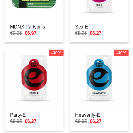
MDNX Partypills
Sex-E
Il
Il
Il
Il
€
9,95
€
6,97
€
8,95
€
6,27
prezzo
prezzo
prezzo
prezzo
originale
attuale
originale
attuale
era:
è:
era:
è:
€9,95.
€6,97.
€8,95.
€6,27.
-30%
-30%
Party-E
Heavenly-E
Il
Il
Il
Il
€
8,95
€
6,27
€
8,95
€
6,27
prezzo
prezzo
prezzo
prezzo
originale
attuale
originale
attuale