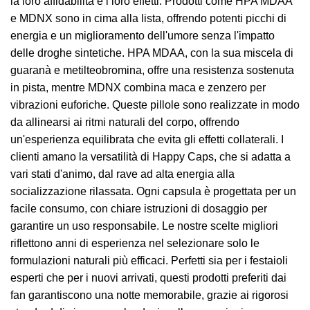
la loro affidabilità e i loro effetti. Prodotti come HPA MDAA
e MDNX sono in cima alla lista, offrendo potenti picchi di
energia e un miglioramento dell'umore senza l'impatto
delle droghe sintetiche. HPA MDAA, con la sua miscela di
guaranà e metilteobromina, offre una resistenza sostenuta
in pista, mentre MDNX combina maca e zenzero per
vibrazioni euforiche. Queste pillole sono realizzate in modo
da allinearsi ai ritmi naturali del corpo, offrendo
un'esperienza equilibrata che evita gli effetti collaterali. I
clienti amano la versatilità di Happy Caps, che si adatta a
vari stati d'animo, dal rave ad alta energia alla
socializzazione rilassata. Ogni capsula è progettata per un
facile consumo, con chiare istruzioni di dosaggio per
garantire un uso responsabile. Le nostre scelte migliori
riflettono anni di esperienza nel selezionare solo le
formulazioni naturali più efficaci. Perfetti sia per i festaioli
esperti che per i nuovi arrivati, questi prodotti preferiti dai
fan garantiscono una notte memorabile, grazie ai rigorosi