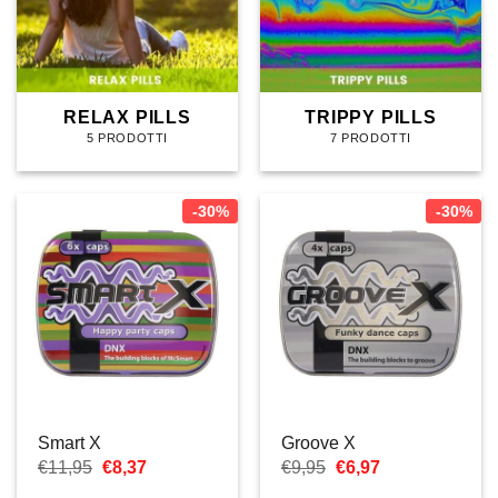
RELAX PILLS
TRIPPY PILLS
5 PRODOTTI
7 PRODOTTI
-30%
-30%
Smart X
Groove X
Il
Il
Il
Il
€
11,95
€
8,37
€
9,95
€
6,97
prezzo
prezzo
prezzo
prezzo