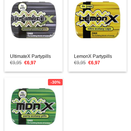
UltimateX Partypills
LemonX Partypills
Il
Il
Il
Il
€
9,95
€
6,97
€
9,95
€
6,97
prezzo
prezzo
prezzo
prezzo
originale
attuale
originale
attuale
era:
è:
era:
è:
€9,95.
€6,97.
€9,95.
€6,97.
-30%