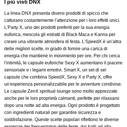
I più visti DNX
La linea DNX presenta diversi prodotti di spicco che
catturano costantemente l'attenzione per i loro effetti unici.
L'Party X, uno dei prodotti preferiti per la sua energia
euforica, mescola gli estratti di Black Maca e Kanna per
creare una vibrante atmosfera di festa. L'SpeedX è un'altra
delle migliori scelte, in grado di fornire una carica di
energia che mantiene in movimento per ore. Per chi cerca
l'intimità, le capsule euforiche Sexy X aumentano il piacere
sensoriale e i legami emotivi. Smart X, un set di sei
capsule che combina SpeedX, Sexy X e Party X, offre
un'esperienza personalizzabile per le avventure condivise.
Le capsule ZenX spiritual lounge sono molto apprezzate
anche per le loro proprietà calmanti, perfette per rilassarsi
dopo una notte ad alta energia. Ogni prodotto è progettato
con ingredienti naturali per garantire sicurezza e
soddisfazione. Queste scelte popolari riflettono le diverse
esigenze dei frequentatori delle feste, dai balli ad alta