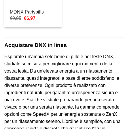
MDNX Partypills
Il
Il
€
9,95
€
6,97
prezzo
prezzo
originale
attuale
era:
è:
€9,95.
€6,97.
Acquistare DNX in linea
Esplorate un'ampia selezione di pillole per feste DNX,
studiate su misura per migliorare ogni momento della
vostra festa. Da un'elevata energia a un rilassamento
rilassante, questi integratori a base di erbe soddisfano le
diverse preferenze. Ogni prodotto è realizzato con
ingredienti naturali, per garantire un'esperienza sicura e
piacevole. Sia che vi stiate preparando per una serata
vivace o per una serata rilassante, la gamma comprende
opzioni come SpeedX per un'energia sostenuta o ZenX
per un rilassamento sereno. L'ordine è semplice, con una
consegna rapida e discreta che garantisce l'arrivo