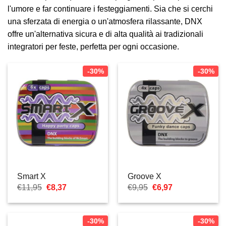
l'umore e far continuare i festeggiamenti. Sia che si cerchi
una sferzata di energia o un'atmosfera rilassante, DNX
offre un'alternativa sicura e di alta qualità ai tradizionali
integratori per feste, perfetta per ogni occasione.
-30%
-30%
Smart X
Groove X
Il
Il
Il
Il
€
11,95
€
8,37
€
9,95
€
6,97
prezzo
prezzo
prezzo
prezzo
originale
attuale
originale
attuale
era:
è:
era:
è:
€11,95.
€8,37.
€9,95.
€6,97.
-30%
-30%