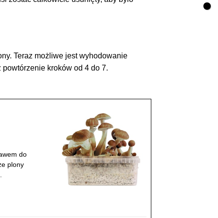
zony. Teraz możliwe jest wyhodowanie
 powtórzenie kroków od 4 do 7.
tawem do
ze plony
.