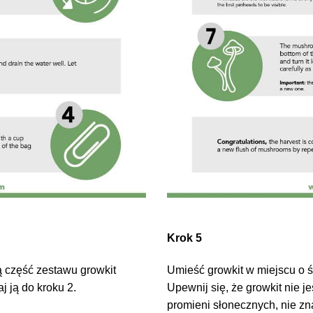
Krok 5
ą część zestawu growkit
Umieść growkit w miejscu o ś
 ją do kroku 2.
Upewnij się, że growkit nie 
promieni słonecznych, nie zn