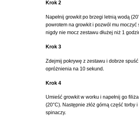
Krok 2
Napełnij growkit po brzegi letnią wodą (2
powrotem na growkit i pozwól mu moczyć s
nigdy nie mocz zestawu dłużej niż 1 godzi
Krok 3
Zdejmij pokrywę z zestawu i dobrze spuś
opróżnienia na 10 sekund.
Krok 4
Umieść growkit w worku i napełnij go filiż
(20°C). Następnie złóż górną część torby 
spinaczy.