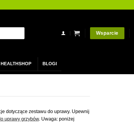
Wsparcie
HEALTHSHOP
BLOGI
kcje dotyczące zestawu do uprawy. Upewnij
do uprawy grzybów
. Uwaga: poniżej