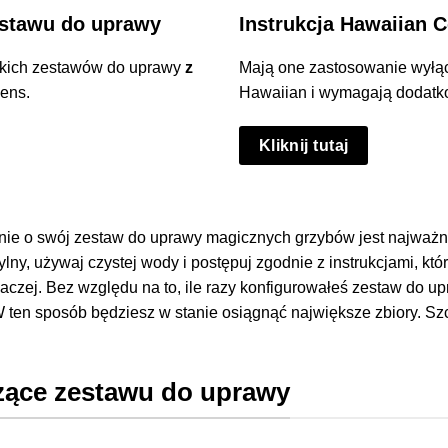
estawu do uprawy
Instrukcja Hawaiian 
stkich zestawów do uprawy
z
Mają one zastosowanie wyłą
ens.
Hawaiian i wymagają dodatk
Kliknij tutaj
banie o swój zestaw do uprawy magicznych grzybów jest najważ
lny, używaj czystej wody i postępuj zgodnie z instrukcjami, kt
inaczej. Bez względu na to, ile razy konfigurowałeś zestaw do 
W ten sposób będziesz w stanie osiągnąć największe zbiory. S
czące zestawu do uprawy