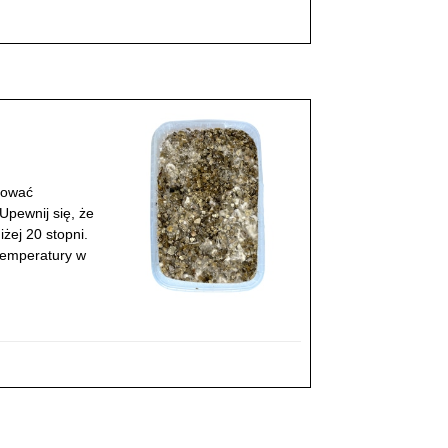
dować
Upewnij się, że
żej 20 stopni.
 temperatury w