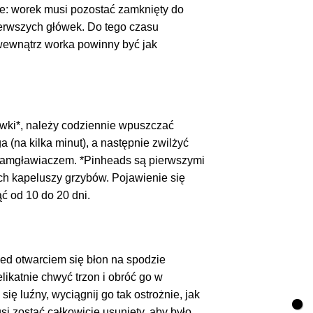
ne: worek musi pozostać zamknięty do
erwszych główek. Do tego czasu
wewnątrz worka powinny być jak
ówki*, należy codziennie wpuszczać
 (na kilka minut), a następnie zwilżyć
 zamgławiaczem. *Pinheads są pierwszymi
h kapeluszy grzybów. Pojawienie się
ć od 10 do 20 dni.
ed otwarciem się błon na spodzie
likatnie chwyć trzon i obróć go w
się luźny, wyciągnij go tak ostrożnie, jak
i zostać całkowicie usunięty, aby było