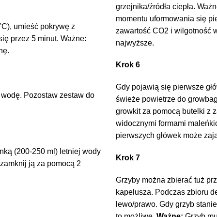
grzejnika/źródła ciepła. Waż
momentu uformowania się pi
0°C), umieść pokrywę z
zawartość CO2 i wilgotność 
ię przez 5 minut. Ważne:
najwyższe.
nę.
Krok 6
Gdy pojawią się pierwsze gł
ć wodę. Pozostaw zestaw do
świeże powietrze do growbaga
growkit za pomocą butelki z
widocznymi formami maleńkic
pierwszych główek może zają
anką (200-250 ml) letniej wody
Krok 7
i zamknij ją za pomocą 2
Grzyby można zbierać tuż prz
kapelusza. Podczas zbioru de
lewo/prawo. Gdy grzyb stanie 
to możliwe.
Ważne:
Grzyb mus