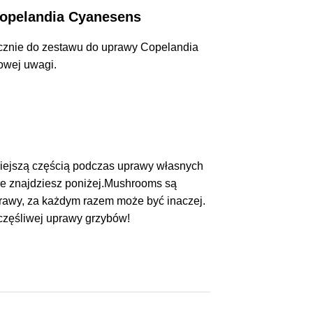
Copelandia Cyanesens
cznie do zestawu do uprawy Copelandia
owej uwagi.
niejszą częścią podczas uprawy własnych
óre znajdziesz poniżej.Mushrooms są
uprawy, za każdym razem może być inaczej.
zczęśliwej uprawy grzybów!