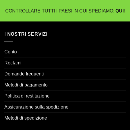
€22,50
€15,00
a
a
CONTROLLARE TUTTI I PAESI IN CUI SPEDIAMO:
QUI
!
€30,00
€22,50
I NOSTRI SERVIZI
Conto
Reclami
Domande frequenti
Metodi di pagamento
Politica di restituzione
Assicurazione sulla spedizione
Metodi di spedizione