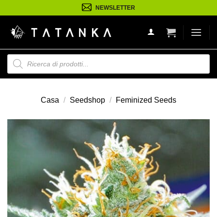
Salta
NEWSLETTER
ai
contenuti
Ricerca
prodotti
Casa
/
Seedshop
/
Feminized Seeds