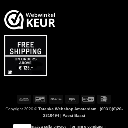
Bonifico
Bancontact
BitCoin
Eps
GiroPay
IDeal
bancario
Copyright 2026 ©
Tatanka Webshop Amsterdam | (0031)(0)20-
2310494 | Paesi Bassi
Informativa sulla privacy
| Termini e condizioni