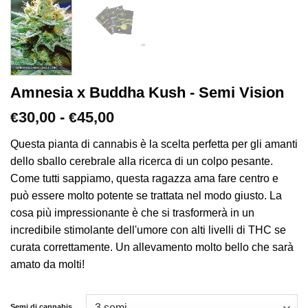
Amnesia x Buddha Kush - Semi Vision
Fascia
30,00
-
45,00
€
€
di
prezzo:
Questa pianta di cannabis è la scelta perfetta per gli amanti
da
dello sballo cerebrale alla ricerca di un colpo pesante.
€30,00
Come tutti sappiamo, questa ragazza ama fare centro e
a
può essere molto potente se trattata nel modo giusto. La
€45,00
cosa più impressionante è che si trasformerà in un
incredibile stimolante dell'umore con alti livelli di THC se
curata correttamente. Un allevamento molto bello che sarà
amato da molti!
Semi di cannabis