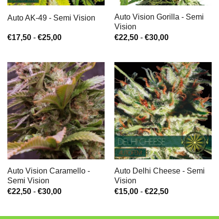
Auto Vision Gorilla - Semi
Auto AK-49 - Semi Vision
Vision
Fascia
Fascia
€
17,50
-
€
25,00
€
22,50
-
€
30,00
di
di
prezzo:
prezzo:
da
da
€17,50
€22,50
a
a
€25,00
€30,00
Auto Vision Caramello -
Auto Delhi Cheese - Semi
Semi Vision
Vision
Fascia
Fascia
€
22,50
-
€
30,00
€
15,00
-
€
22,50
di
di
prezzo:
prezzo:
da
da