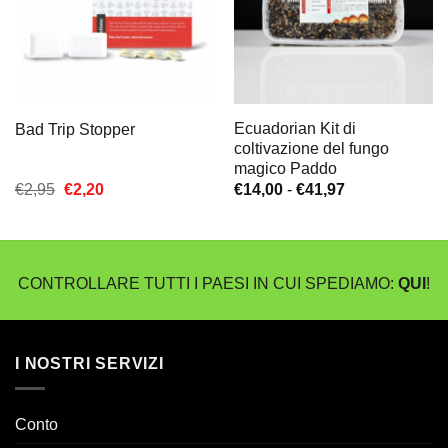
Ecuadorian Kit di
Bad Trip Stopper
coltivazione del fungo
magico Paddo
Il
Il
Fascia
€
2,95
€
2,20
€
14,00
-
€
41,97
prezzo
prezzo
di
originale
attuale
prezzo:
era:
è:
da
€2,95.
€2,20.
€14,00
a
CONTROLLARE TUTTI I PAESI IN CUI SPEDIAMO:
QUI
!
€41,97
I NOSTRI SERVIZI
Conto