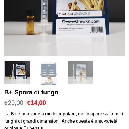
B+ Spora di fungo
Il
Il
20,00
14,00
€
€
prezzo
prezzo
originale
attuale
La B+ è una varietà molto popolare, molto apprezzata per i
era:
è:
funghi di grandi dimensioni. Anche questa è una varietà
€20,00.
€14,00.
originale Cubensis.