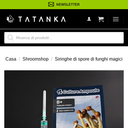
Salta
NEWSLETTER
ai
contenuti
Ricerca
prodotti
Casa
/
Shroomshop
/
Siringhe di spore di funghi magici