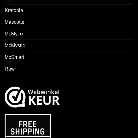
Kratopia
Mascotte
McMyco
McMystic
McSmart
Raw