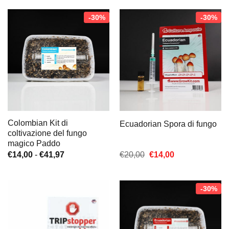
-30%
-30%
Colombian Kit di
Ecuadorian Spora di fungo
coltivazione del fungo
magico Paddo
Fascia
Il
Il
€
14,00
-
€
41,97
€
20,00
€
14,00
di
prezzo
prezzo
prezzo:
originale
attuale
da
era:
è:
€14,00
€20,00.
€14,00.
-30%
a
€41,97