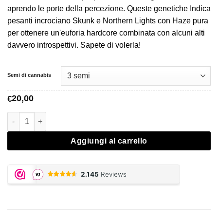
€20,00
aprendo le porte della percezione. Queste genetiche Indica
a
pesanti incrociano Skunk e Northern Lights con Haze pura
€26,00
per ottenere un'euforia hardcore combinata con alcuni alti
davvero introspettivi. Sapete di volerla!
Semi di cannabis
20,00
€
Quantità Silver Haze - Vision Seeds
Aggiungi al carrello