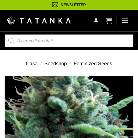
Salta
NEWSLETTER
ai
contenuti
Ricerca
prodotti
Casa
/
Seedshop
/
Feminized Seeds