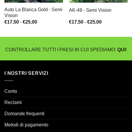
Auto La Blanca Gold - Semi
AK-49 - Semi Vision
Vision
Fascia
Fascia
€
17,50
-
€
25,00
€
17,50
-
€
25,00
di
di
prezzo:
prezzo:
da
da
€17,50
€17,50
a
a
CONTROLLARE TUTTI I PAESI IN CUI SPEDIAMO:
QUI
!
€25,00
€25,00
I NOSTRI SERVIZI
Conto
Reclami
Domande frequenti
Metodi di pagamento