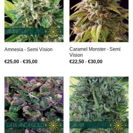
Caramel Monster - Semi
Amnesia - Semi Vision
Vision
Fascia
Fascia
€
25,00
-
€
35,00
€
22,50
-
€
30,00
di
di
prezzo:
prezzo:
da
da
€25,00
€22,50
a
a
€35,00
€30,00