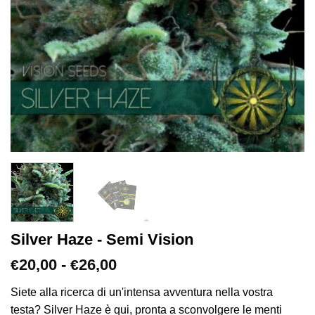
Silver Haze - Semi Vision
Fascia
20,00
-
26,00
€
€
di
prezzo:
Siete alla ricerca di un'intensa avventura nella vostra
da
testa? Silver Haze è qui, pronta a sconvolgere le menti