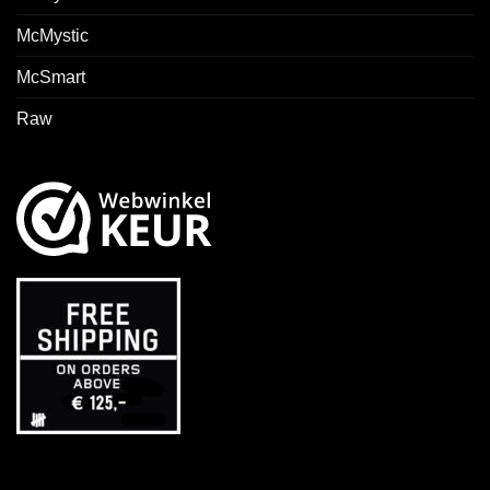
McMystic
McSmart
Raw